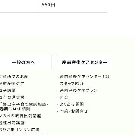
550円
一般の方へ
産前産後ケアセンター
助産所でのお産
産前産後ケアセンターとは
産前産後ケア
スタッフ紹介
母子訪問
産前産後ケアプラン
母乳育児支援
料金
妊娠出産子育て電話相談･
よくある質問
春期E-Mail相談
予約・お問合せ
いのちの教育出前講座
各種出前講座
おひさまサンサン広場