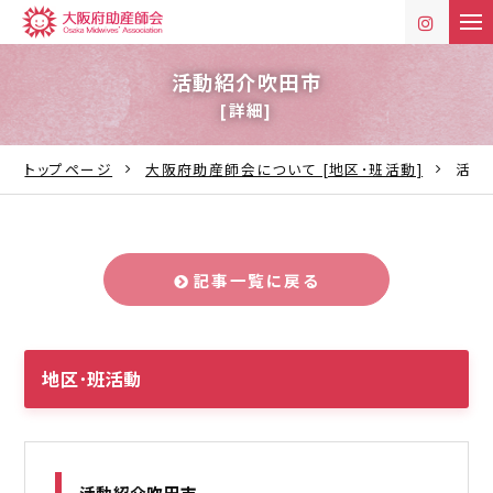
t
o
g
g
活動紹介吹田市
l
[詳細]
e
n
a
v
トップページ
大阪府助産師会について [地区･班活動]
活動
i
g
a
t
i
o
n
記事一覧に戻る
地区･班活動
活動紹介吹田市