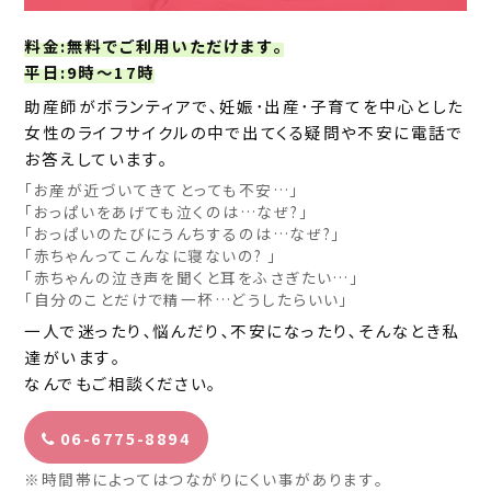
料金
:無料でご利用いただけます｡
平日
:9時～17時
助産師がボランティアで､妊娠･出産･子育てを中心とした
女性のライフサイクルの中で出てくる疑問や不安に電話で
お答えしています｡
｢お産が近づいてきてとっても不安…｣
｢おっぱいをあげても泣くのは…なぜ?｣
｢おっぱいのたびにうんちするのは…なぜ?｣
｢赤ちゃんってこんなに寝ないの? ｣
｢赤ちゃんの泣き声を聞くと耳をふさぎたい…｣
｢自分のことだけで精一杯…どうしたらいい｣
一人で迷ったり､悩んだり､不安になったり､そんなとき私
達がいます｡
なんでもご相談ください｡
06-6775-8894
※時間帯によってはつながりにくい事があります｡