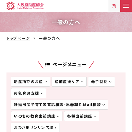
t
o
g
g
一般の方へ
l
e
n
トップページ
一般の方へ
a
v
i
g
a
t
ページメニュー
i
o
n
助産所でのお産
産前産後ケア
母子訪問
母乳育児支援
妊娠出産子育て等電話相談･思春期E-Mail相談
いのちの教育出前講座
各種出前講座
おひさまサンサン広場