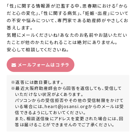
｢性｣に関する情報源が氾濫する中､思春期における｢から
だと心の変化｣､｢性に関する病気｣､｢妊娠･出産｣について
の不安や悩みについて､専門家である助産師がやさしくお
答えします｡
気軽にメールくださいね!あなたのお名前やお話いただい
たことが他のかたにもれることは絶対にありません｡
安心して相談してくださいね｡
メールフォームはコチラ
※返答には数日要します｡
※最近大阪府助産師会から回答を返信しても､受信して
いただけない状況がよくあります｡
パソコンからの受信拒否やその他の受信制限をかけて
いる場合には､heart@josansi.orgからのメールは受
信できるようにしておいてください｡
また､相談送信後にアドレスを変更された場合には､回
答は届けることができませんのでご了承ください｡