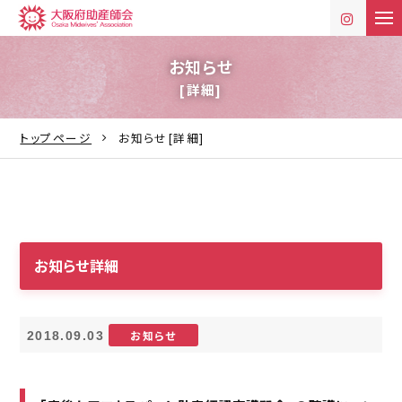
t
o
g
g
お知らせ
l
[詳細]
e
n
a
v
トップページ
お知らせ[詳細]
i
g
a
t
i
o
n
お知らせ詳細
お知らせ
2018.09.03