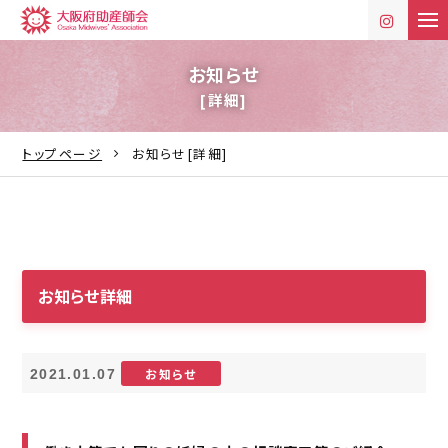
t
o
g
g
お知らせ
l
[詳細]
e
n
a
v
トップページ
お知らせ[詳細]
i
g
a
t
i
o
n
お知らせ詳細
お知らせ
2021.01.07