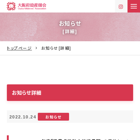
t
o
g
g
お知らせ
l
[詳細]
e
n
a
v
トップページ
お知らせ[詳細]
i
g
a
t
i
o
n
お知らせ詳細
お知らせ
2022.10.24