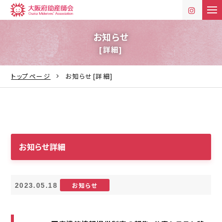
t
o
g
g
お知らせ
l
[詳細]
e
n
a
v
トップページ
お知らせ[詳細]
i
g
a
t
i
o
n
お知らせ詳細
お知らせ
2023.05.18