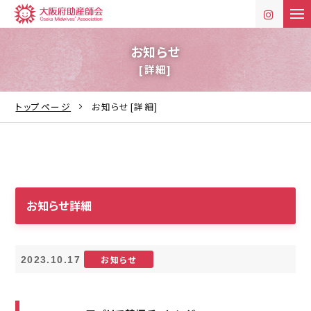
t
o
g
g
お知らせ
l
[詳細]
e
n
a
v
トップページ
お知らせ[詳細]
i
g
a
t
i
o
n
お知らせ詳細
お知らせ
2023.10.17