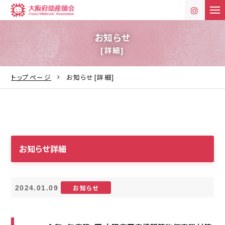
t
o
g
g
お知らせ
l
[詳細]
e
n
a
v
トップページ
お知らせ[詳細]
i
g
a
t
i
o
n
お知らせ詳細
お知らせ
2024.01.09