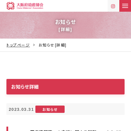
t
o
g
g
お知らせ
l
[詳細]
e
n
a
v
トップページ
お知らせ[詳細]
i
g
a
t
i
o
n
お知らせ詳細
お知らせ
2023.03.31