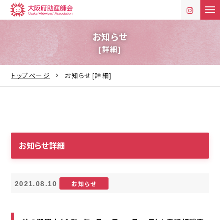
t
o
g
g
お知らせ
l
[詳細]
e
n
a
v
トップページ
お知らせ[詳細]
i
g
a
t
i
o
n
お知らせ詳細
お知らせ
2021.08.10